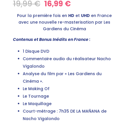
Le
Le
19,99
€
16,99
€
prix
prix
initial
actuel
Pour la première fois en
HD
et
UHD
en France
était :
est :
avec une nouvelle re-masterisation par Les
19,99 €.
16,99 €.
Gardiens du Cinéma
Contenus et Bonus Inédits en France :
1 Disque DVD
Commentaire audio du réalisateur Nacho
Vigalondo
Analyse du film par « Les Gardiens du
Cinéma ».
Le Making Of
Le Tournage
Le Maquillage
Court-métrage : 7h35 DE LA MAÑANA de
Nacho Vigalondo