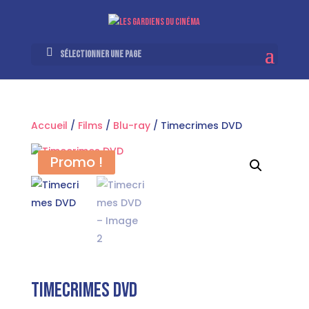
Sélectionner une page
Accueil
/
Films
/
Blu-ray
/ Timecrimes DVD
Promo !
Timecrimes DVD