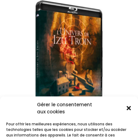
était :
est :
24,99 €.
14,99 €.
Gérer le consentement
aux cookies
L’Univers de Izù Troin – Bluray
Pour offrir les meilleures expériences, nous utilisons des
technologies telles que les cookies pour stocker et/ou accéder
14,99
€
aux informations des appareils. Le fait de consentir à ces