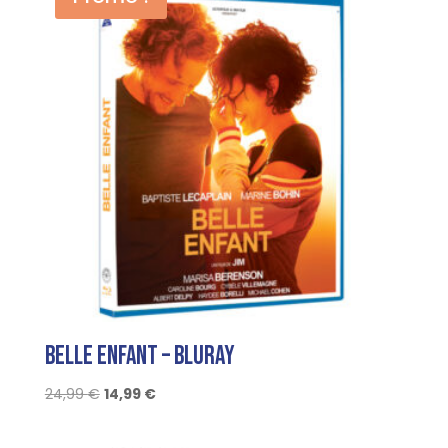
19,99 €.
9,99 €.
Belle Enfant – Bluray
Le
Le
24,99
€
14,99
€
prix
prix
initial
actuel