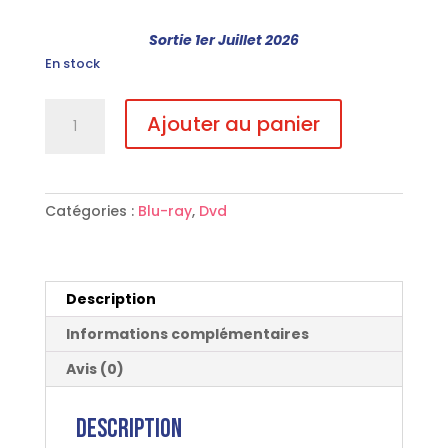
Sortie 1er Juillet 2026
En stock
quantité
Ajouter au panier
de
Timecrimes
DVD
Catégories :
Blu-ray
,
Dvd
Description
Informations complémentaires
Avis (0)
Description