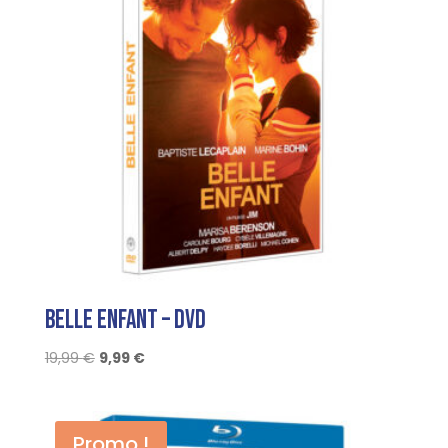
Belle Enfant – DVD
Le
Le
19,99
€
9,99
€
prix
prix
initial
actuel
était :
est :
Promo !