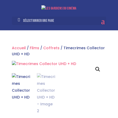
Sélectionner une page
Accueil
/
Films
/
Coffrets
/ Timecrimes Collector
UHD + HD