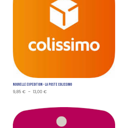
Nouvelle Expedition – La Poste Colissimo
Plage
9,85
€
–
13,00
€
de
prix :
9,85 €
à
13,00 €