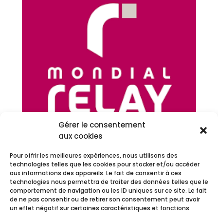
Gérer le consentement
aux cookies
Nouvelle expedition – Mondial Relay
Pour offrir les meilleures expériences, nous utilisons des
technologies telles que les cookies pour stocker et/ou accéder
Plage
4,99
€
–
8,80
€
aux informations des appareils. Le fait de consentir à ces
de
technologies nous permettra de traiter des données telles que le
prix :
comportement de navigation ou les ID uniques sur ce site. Le fait
de ne pas consentir ou de retirer son consentement peut avoir
4,99 €
un effet négatif sur certaines caractéristiques et fonctions.
à
Nouvelle Expedition